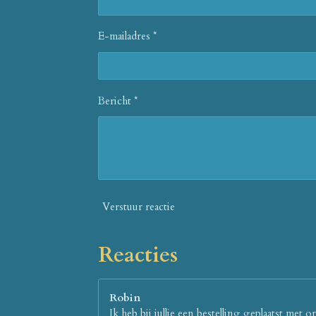
E-mailadres *
Bericht *
Verstuur reactie
Reacties
Robin
Ik heb bij jullie een bestelling geplaatst m