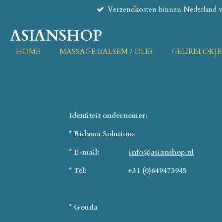
Verzendkosten binnen Nederland va
Ga
direct
ASIANSHOP
naar
de
HOME
MASSAGE BALSEM / OLIE
GEURBLOKJE
hoofdinhoud
Identiteit ondernemer:
* Ridama Solutions
* E-mail:
info@asianshop.nl
* Tel: +31 (0)649473945
* Gouda