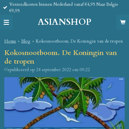
Verzendkosten binnen Nederland vanaf €4,95 Naar Belgie
Ga
€9,95
direct
naar
ASIANSHOP
de
hoofdinhoud
Home
»
Blog
»
Kokosnootboom. De Koningin van de tropen
Kokosnootboom. De Koningin van
de tropen
Gepubliceerd op 24 september 2022 om 09:22