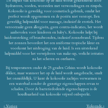
De impact van kokosolie op de huid wordt gekenmerkt door
hydrateren, voeden, worstelen met verwondingen en rimpels.
Kokosolie is geweldig voor cosmetisch gebruik, omdat het
perfect wordt opgenomen en de poriën niet verstopt. Een
geweldig hulpmiddel voor massage, inclusief de erotiek. Het
veroorzaakt geen allergieën, geen contra-indicaties, het wordt
aanbevolen voor kinderen en baby's. Kokosolie helpt bij
huidontsteking of brandwonden, inclusief zonnebrand. Tijdens
het zonnen bevordert het een uniforme tropische kleur en
voorkomt het uitdroging van de huid. Is een uitstekend
hulpmiddel voor het verwijderen van make-up, verlicht irritaties
na het scheren en ontharen.
Bij temperaturen onder de 25 graden Celsius wordt kokosolie
dikker, maar wanneer het op de huid wordt aangebracht, smelt
het onmiddellijk. U kunt de kokosolie zachtjes verwarmen in
een waterbad zonder de gunstige eigenschappen ervan te
schaden. Door de bacteriedodende eigenschappen is de
houdbaarheid van kokosolie vrijwel onbeperkt.
«
Vorige
Volgende
»