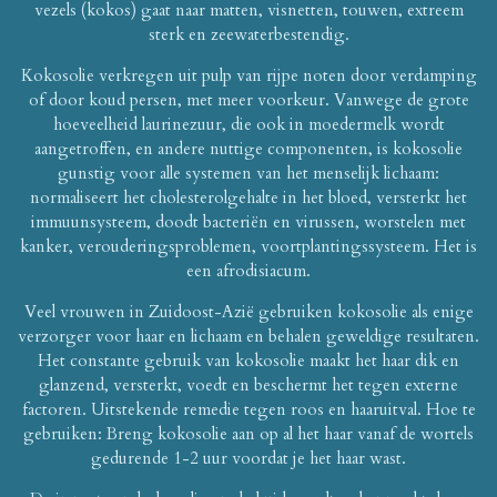
vezels (kokos) gaat naar matten, visnetten, touwen, extreem
sterk en zeewaterbestendig.
Kokosolie verkregen uit pulp van rijpe noten door verdamping
of door koud persen, met meer voorkeur. Vanwege de grote
hoeveelheid laurinezuur, die ook in moedermelk wordt
aangetroffen, en andere nuttige componenten, is kokosolie
gunstig voor alle systemen van het menselijk lichaam:
normaliseert het cholesterolgehalte in het bloed, versterkt het
immuunsysteem, doodt bacteriën en virussen, worstelen met
kanker, verouderingsproblemen, voortplantingssysteem. Het is
een afrodisiacum.
Veel vrouwen in Zuidoost-Azië gebruiken kokosolie als enige
verzorger voor haar en lichaam en behalen geweldige resultaten.
Het constante gebruik van kokosolie maakt het haar dik en
glanzend, versterkt, voedt en beschermt het tegen externe
factoren. Uitstekende remedie tegen roos en haaruitval. Hoe te
gebruiken: Breng kokosolie aan op al het haar vanaf de wortels
gedurende 1-2 uur voordat je het haar wast.